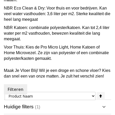
NBR Eco Clean & Dry
: Voor thuis en voor bedrijven. Kan
veel water vasthouden: 3,6 liter per m2. Sterke kwaliteit die
heel lang meegaat
NBR Katoen
: combinatie polyester/katoen. Kan tot 2,4 liter
water per m2 vasthouden, bewezen kwaliteit die lang
meegaat.
Voor Thuis
: Kies de Pro Micro Light, Home Katoen of
Home Microvezel. Ze zijn van polyester of een combinatie
polyester/kaoten gemaakt.
Maak Je Vloer Blij!
Wil je een droge en schone vloer? Kies
dan snel een van onze matten. Je zult het verschil zien!
Filteren
Sorteer op
Van
hoog
naar
Huidige filters
laag