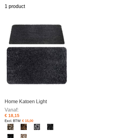
sorte
1
product
Home Katoen Light
Vanaf
€ 18,15
€ 15,00