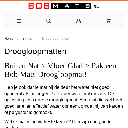
Ga
Home
Binnen
Droogloopmatten
naar
Droogloopmatten
de
inhoud
Buiten Nat > Vloer Glad > Pak een
Bob Mats Droogloopmat!
Heb je ook dat je mat bij de deur het water niet goed
opneemt als het regent? Je vloer wordt nat en vies. De
oplossing: een goede droogloopmat. Een mat die wel heel
goed, snel en effectief water opneemt omdat hij van katoen
of polyester is gemaakt.
Welke mat is houw beste keuze?
Hier zijn drie goede
matten: