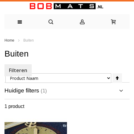
Ga
Home
Buiten
naar
Buiten
de
inhoud
Filteren
Sorteer op
Van
hoog
naar
Huidige filters
laag
sorte
1
product