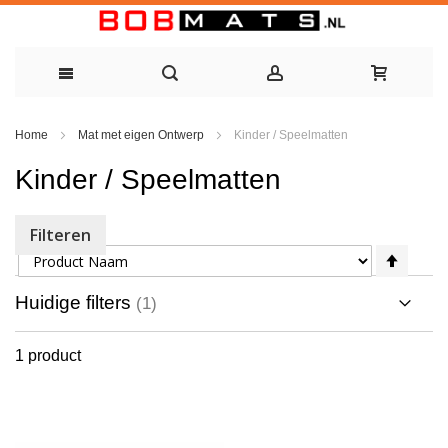
Ga
Home
Mat met eigen Ontwerp
Kinder / Speelmatten
naar
Kinder / Speelmatten
de
inhoud
Filteren
Sorteer op
Van
hoog
naar
Huidige filters
laag
sorte
1
product