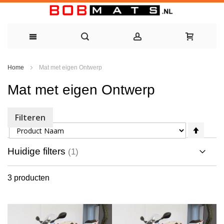
Ga
Home
Mat met eigen Ontwerp
naar
Mat met eigen Ontwerp
de
inhoud
Filteren
Sorteer op
Van
hoog
naar
Huidige filters
laag
sorte
3
producten