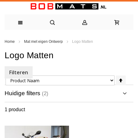
Ga
Home
Mat met eigen Ontwerp
Logo Matten
naar
Logo Matten
de
inhoud
Filteren
Sorteer op
Van
hoog
naar
Huidige filters
laag
sorte
1
product