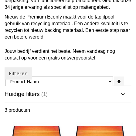
toepassing. Van functioneel tot promotioneel. Gebruik onze
34 jarige ervaring als specialist op mattengebied.
Nieuw de Premium Econly maakt voor de tapijtpool
gebruik van recycling materiaal. Een andere kwaliteit is te
recyclen tot nieuw backing materiaal. Een eerste stap naar
een betere wereld.
Jouw bedrijf verdient het beste. Neem vandaag nog
contact op voor een gratis ontwerpvoorstel.
Filteren
Sorteer op
Van
hoog
naar
Huidige filters
laag
sorte
3
producten