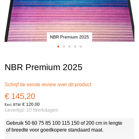
NBR Premium 2025
Ga
naar
NBR Premium 2025
het
begin
van
Schrijf de eerste review over dit product
de
€ 145,20
afbeeldingen-
gallerij
€ 120,00
Levertijd: 10 Werkdagen
Gebruik 50 60 75 85 100 115 150 of 200 cm in lengte
of breedte voor goedkopere standaard maat.