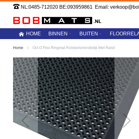
Ga
NL:0485-712020 BE:093959861 Email: verkoop@bob
naar
de
HOME
BINNEN
BUITEN
FLOORREL
inhoud
Home
Oct O Flex Ringmat Rolstoelvriendelijk Met Rand
Ga
naar
het
einde
van
de
afbeeldingen-
gallerij