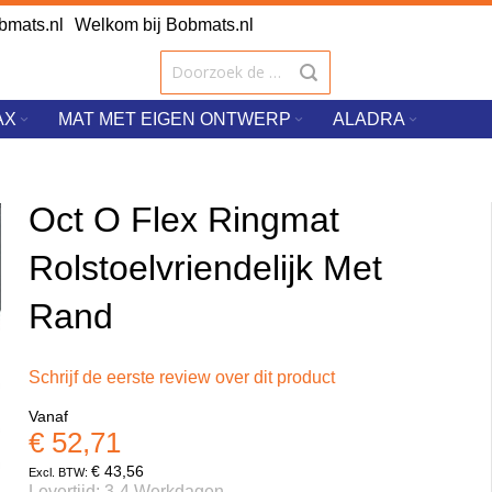
mats.nl
Welkom bij Bobmats.nl
AX
MAT MET EIGEN ONTWERP
ALADRA
Oct O Flex Ringmat
Rolstoelvriendelijk Met
Rand
Schrijf de eerste review over dit product
Vanaf
€ 52,71
€ 43,56
Levertijd: 3-4 Werkdagen