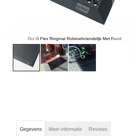
Oct O Flex Ringmat Rolstoelvriendelijk Met Rand
Ga
naar
het
begin
van
de
afbeeldingen-
gallerij
Gegevens
Meer informatie
Reviews