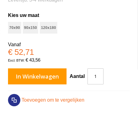
Kies uw maat
70x90
90x150
120x180
Oct O Flex Ringmat Rolstoelvriendelijk Met Rand
Vanaf
€ 52,71
€ 43,56
In Winkelwagen
Aantal
Toevoegen om te vergelijken