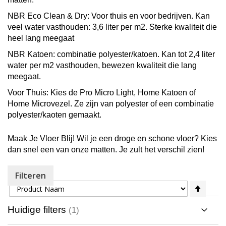
NBR Eco Clean & Dry
: Voor thuis en voor bedrijven. Kan
veel water vasthouden: 3,6 liter per m2. Sterke kwaliteit die
heel lang meegaat
NBR Katoen
: combinatie polyester/katoen. Kan tot 2,4 liter
water per m2 vasthouden, bewezen kwaliteit die lang
meegaat.
Voor Thuis
: Kies de Pro Micro Light, Home Katoen of
Home Microvezel. Ze zijn van polyester of een combinatie
polyester/kaoten gemaakt.
Maak Je Vloer Blij!
Wil je een droge en schone vloer? Kies
dan snel een van onze matten. Je zult het verschil zien!
Filteren
Sorteer op
Van
hoog
naar
Huidige filters
laag