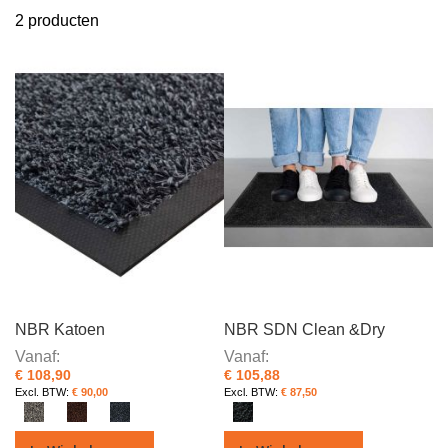
sorte
2
producten
NBR Katoen
NBR SDN Clean &Dry
Vanaf
Vanaf
€ 108,90
€ 105,88
€ 90,00
€ 87,50