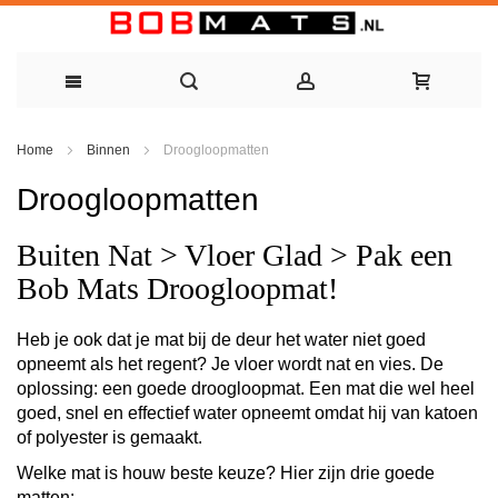
Ga
Home
Binnen
Droogloopmatten
naar
Droogloopmatten
de
inhoud
Buiten Nat > Vloer Glad > Pak een
Bob Mats Droogloopmat!
Heb je ook dat je mat bij de deur het water niet goed
opneemt als het regent? Je vloer wordt nat en vies. De
oplossing: een goede droogloopmat. Een mat die wel heel
goed, snel en effectief water opneemt omdat hij van katoen
of polyester is gemaakt.
Welke mat is houw beste keuze?
Hier zijn drie goede
matten: