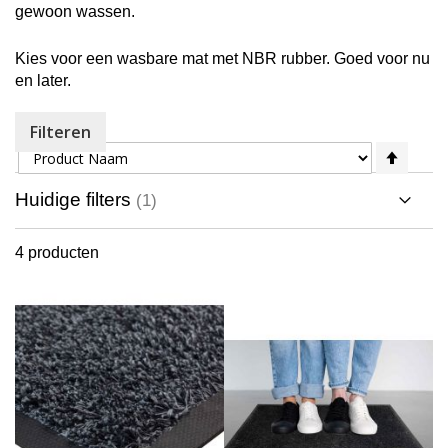
gewoon wassen.
Kies voor een wasbare mat met NBR rubber. Goed voor nu
en later.
Filteren
Sorteer op
Van
hoog
naar
Huidige filters
laag
sorte
4
producten